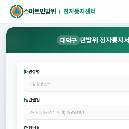
스마트민방위
전자통지센터
민방위 전자통지서
대덕구
대원성명
생년월일
전화번호