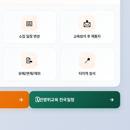
📅
📩
소집 일정 변경
교육참석 후 재통지
📝
📍
유예/면제/제외
타지역 참석
→
🗓️
→
민방위교육 전국일정