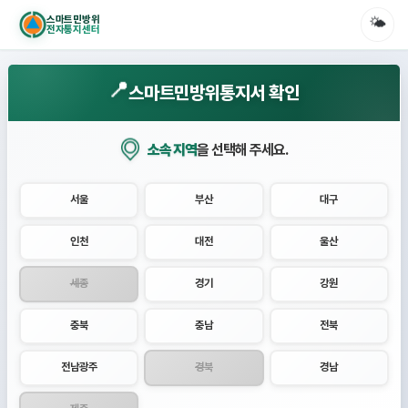
스마트민방위
🌤️
전자통지센터
📍
스마트민방위통지서 확인
소속 지역
을 선택해 주세요.
서울
부산
대구
인천
대전
울산
세종
경기
강원
충북
충남
전북
전남광주
경북
경남