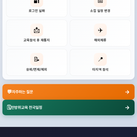
🔐
📅
로그인 실패
소집 일정 변경
📩
✈️
교육참석 후 재통지
해외체류
📝
📍
유예/면제/제외
타지역 참석
→
💬
자주하는 질문
→
🗓️
민방위교육 전국일정